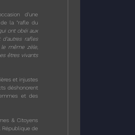
occasion d’une 
e la "rafle du 
qui ont obéi aux 
d'autres rafles 
 le même zèle, 
s êtres vivants 
res et injustes 
cts déshonorent 
femmes et des 
mes & Citoyens 
la République de 