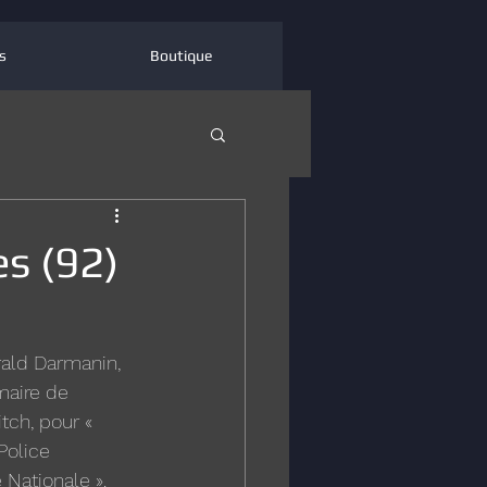
s
Boutique
es (92)
érald Darmanin, 
maire de 
ch, pour « 
Police 
 Nationale ».