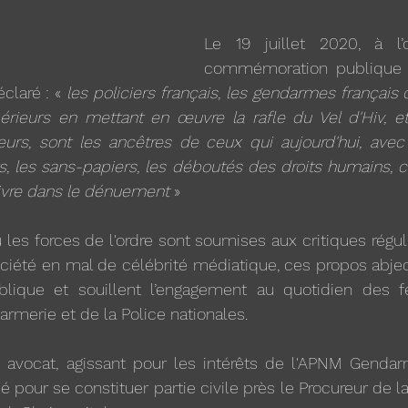
Le 19 juillet 2020, à l’
commémoration publique d
éclaré : «
 les policiers français, les gendarmes français 
érieurs en mettant en œuvre la rafle du Vel d'Hiv, et 
leurs, sont les ancêtres de ceux qui aujourd'hui, avec
s, les sans-papiers, les déboutés des droits humains, ce
vivre dans le dénuement 
»
les forces de l'ordre sont soumises aux critiques réguliè
ociété en mal de célébrité médiatique, ces propos abje
lique et souillent l’engagement au quotidien des 
merie et de la Police nationales. 
, avocat, agissant pour les intérêts de l'APNM Gendar
é pour se constituer partie civile près le Procureur de 