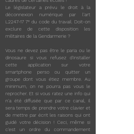
cadres de certaines écoles !
Le législateur a prévu le droit à la 
déconnexion numérique par l'art 
L2247-17 7° du code du travail. Doit-on 
exclure de cette disposition les 
militaires de la Gendarmerie ? 
Vous ne devez pas être le paria ou le 
dinosaure si vous refusez d'installer 
cette application sur votre 
smartphone perso ou quitter un 
groupe dont vous étiez membre. Au 
minimum, on ne pourra pas vous le 
reprocher. Et si vous ratez une info qui 
n'a été diffusée que par ce canal, il 
sera temps de prendre votre clavier et  
de mettre par écrit les raisons qui ont 
guidé votre décision ! Ceci, même si 
c'est un ordre du commandement 