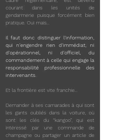
cadre réglementaire, est devenu 
courant dans les unités de 
gendarmerie puisque forcément bien 
pratique. Oui mais...
Il faut donc distinguer l'information, 
qui n'engendre rien d'immédiat, ni 
d'opérationnel, ni d'officiel, du 
commandement à celle qui engage la 
responsabilité professionnelle des 
intervenants. 
Et la frontière est vite franchie...
Demander à ses camarades à qui sont 
les gants oubliés dans la voiture, où 
sont les clés du “kangoo”, qui est 
intéressé par une commande de 
champagne ou partager un article de 