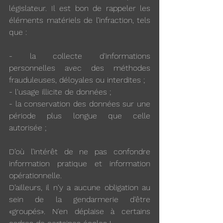
législateur. Il est bon de rappeler les 
éléments matériels de l’infraction, tels 
que :
- la collecte d'informations 
personnelles avec des méthodes 
frauduleuses, déloyales ou interdites ;
- l'usage illicite de données ;
- la conservation des données sur une 
période plus longue que celle 
autorisée ;
D’où l’intérêt de ne pas confondre 
information pratique et information 
opérationnelle.
D’ailleurs, il n'y a aucune obligation au 
sein de la gendarmerie d'être 
«groupés». N'en déplaise à certains 