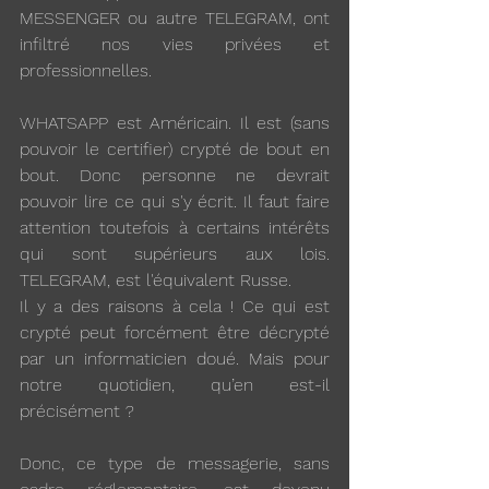
MESSENGER ou autre TELEGRAM, ont 
infiltré nos vies privées et 
professionnelles.
WHATSAPP est Américain. Il est (sans 
pouvoir le certifier) crypté de bout en 
bout. Donc personne ne devrait 
pouvoir lire ce qui s'y écrit. Il faut faire 
attention toutefois à certains intérêts 
qui sont supérieurs aux lois. 
TELEGRAM, est l'équivalent Russe.
Il y a des raisons à cela ! Ce qui est 
crypté peut forcément être décrypté 
par un informaticien doué. Mais pour 
notre quotidien, qu’en est-il 
précisément ? 
Donc, ce type de messagerie, sans 