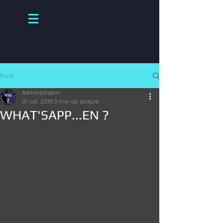
Post
Administration
31 oct. 2019
3 min de lecture
WHAT'SAPP...EN ?