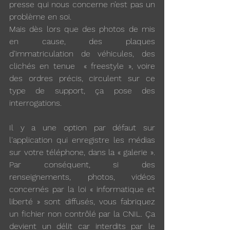
presse qui nous concerne n’est pas un 
problème en soi.
Mais dès lors que des photos de mis 
en cause, des plaques 
d’immatriculation de véhicules, des 
clichés en tenue  « freestyle », voire 
des ordres précis, circulent sur ce 
type de support, ça pose des 
interrogations.
Il y a une option par défaut sur 
l'application qui enregistre les médias 
sur votre téléphone, dans la « galerie ». 
Par conséquent, si des 
renseignements, photos, vidéos 
concernés par la loi « informatique et 
liberté » sont diffusés, vous fabriquez 
un fichier non contrôlé par la CNIL. Ça 
devient un délit car interdits par le 