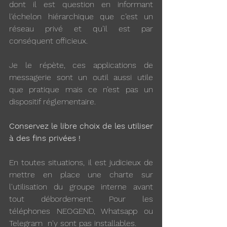
dont il est question en informant 
l'échelon hiérarchique que c’est un 
réseau privé et qu’il est par 
conséquent officieux.
Je le répète, ces applications de 
messagerie sont un outil aussi utile 
que pratique mais ce n’est pas un 
dispositif réglementaire. 
Conservez le libre choix de les utiliser 
à des fins privées !  
En toutes situations, il est judicieux de 
mettre en place une charte sur 
l'utilisation du groupe interne avant 
tout débordement. Pour les 
téléphones NEOGEND, Whatsapp ou 
Telegram  n'y sont pas installables. 