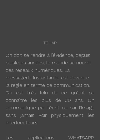
TCHAP
On doit se rendre à l’évidence, depuis 
plusieurs années, le monde se nourrit 
des réseaux numériques. La 
messagerie instantanée est devenue 
la règle en terme de communication.
On est très loin de ce qu'ont pu 
connaître les plus de 30 ans. On 
communique par l’écrit ou par l’image 
sans jamais voir physiquement les 
interlocuteurs.
Les applications WHATSAPP, 