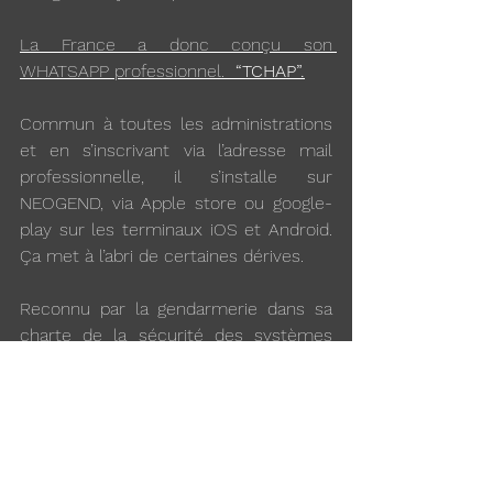
La France a donc conçu son 
WHATSAPP professionnel. 
 “TCHAP”.
Commun à toutes les administrations 
et en s’inscrivant via l’adresse mail 
professionnelle, il s’installe sur 
NEOGEND, via Apple store ou google-
play sur les terminaux iOS et Android. 
Ça met à l’abri de certaines dérives.
Reconnu par la gendarmerie dans sa 
charte de la sécurité des systèmes 
informatiques (le “truc” qui apparaît 
tous les 6 mois quand vous allez sur 
Aghor@ pour faire une demande de 
permission et que vous ne lisez pas 
avant de cocher « j'ai pris 